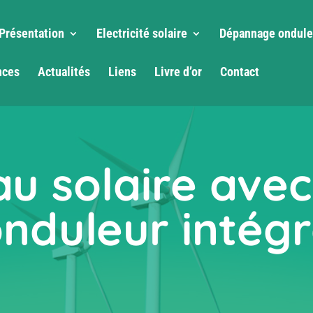
Présentation
Electricité solaire
Dépannage ondule
nces
Actualités
Liens
Livre d’or
Contact
u solaire avec
nduleur intég