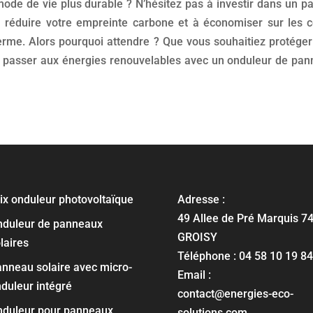
ode de vie plus durable ? N’hésitez pas à investir dans un p
réduire votre empreinte carbone et à économiser sur les c
 terme. Alors pourquoi attendre ? Que vous souhaitiez protége
, passer aux énergies renouvelables avec un onduleur de panne
ix onduleur photovoltaïque
Adresse :
49 Allee de Pré Marquis 7
nduleur de panneaux
GROISY
laires
Téléphone : 04 58 10 19 84
nneau solaire avec micro-
Email :
duleur intégré
contact@energies-eco-
nduleur pour panneaux
solutions.com